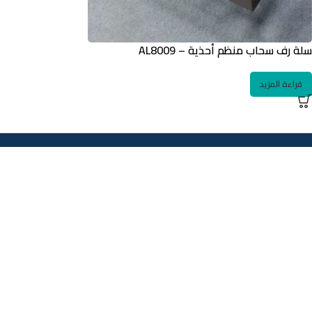
سلة رف سحاب منظم أحذية – AL8009
قراءة المزيد