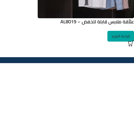
علاّقة ملابس قابلة للخفض – AL8019
قراءة المزيد