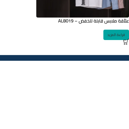
علاّقة ملابس قابلة للخفض – AL8019
قراءة المزيد