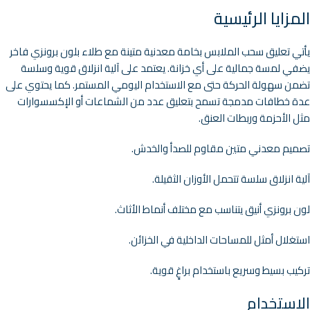
المزايا الرئيسية
يأتي تعليق سحب الملابس بخامة معدنية متينة مع طلاء بلون برونزي فاخر
يضفي لمسة جمالية على أي خزانة. يعتمد على آلية انزلاق قوية وسلسة
تضمن سهولة الحركة حتى مع الاستخدام اليومي المستمر. كما يحتوي على
عدة خطافات مدمجة تسمح بتعليق عدد من الشماعات أو الإكسسوارات
مثل الأحزمة وربطات العنق.
تصميم معدني متين مقاوم للصدأ والخدش.
آلية انزلاق سلسة تتحمل الأوزان الثقيلة.
لون برونزي أنيق يتناسب مع مختلف أنماط الأثاث.
استغلال أمثل للمساحات الداخلية في الخزائن.
تركيب بسيط وسريع باستخدام براغٍ قوية.
الاستخدام