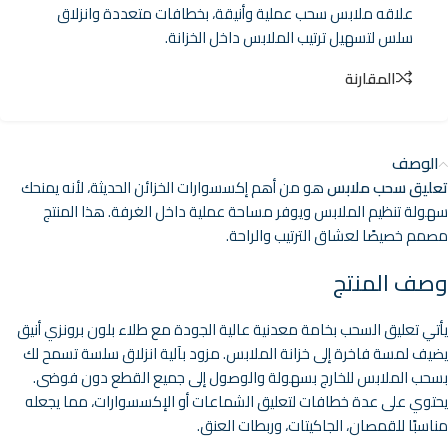
علاقه ملابس سحب عملية وأنيقة، بخطافات متعددة وانزلاق
سلس لتسهيل ترتيب الملابس داخل الخزانة.
المقارنة
الوصف
تعليق سحب ملابس
هو من أهم إكسسوارات الخزائن الحديثة، لأنه يمنحك
سهولة تنظيم الملابس ويوفر مساحة عملية داخل الغرفة. هذا المنتج
مصمم خصيصًا لعشاق الترتيب والراحة.
وصف المنتج
يأتي تعليق السحب بخامة معدنية عالية الجودة مع طلاء بلون برونزي أنيق
يضيف لمسة فاخرة إلى خزانة الملابس. مزود بآلية انزلاق سلسة تسمح لك
بسحب الملابس للخارج بسهولة والوصول إلى جميع القطع دون فوضى.
يحتوي على عدة خطافات لتعليق الشماعات أو الإكسسوارات، مما يجعله
مناسبًا للقمصان، الجاكيتات، وربطات العنق.