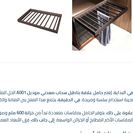
في البداية
، يُعتبر
حامل علاقة بناطيل سحاب معدني موديل A001
الحل المث
تجربة استخدام سلسة ومريحة.
في الحقيقة
، يجمع هذا المنتج بين المتانة وال
علاوة على ذلك
، يتوفر الحامل بمقاسات متعددة تبدأ من
خزانة 600 ملم
وصولً
المقاسات الأكبر المطابخ أو الخزائن الواسعة.
إلى جانب ذلك
، فإن الأبعاد العملية (عمق 450 ملم وارتفاع 80 ملم) تساعدك ع