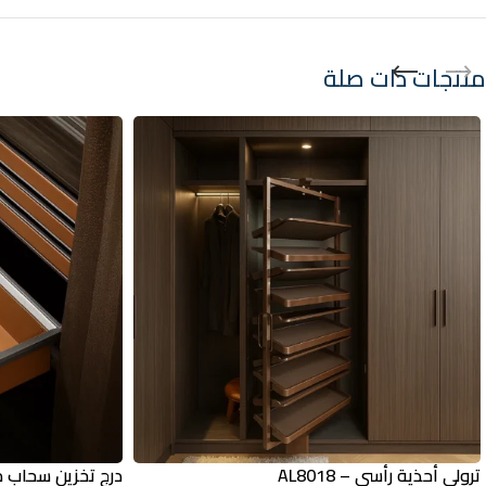
منتجات ذات صلة
ترولي أحذية رأسي – AL8018
درج تخزين سحاب مبطّ