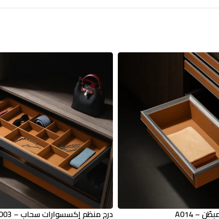
ن – A014
درج منظم إكسسوارات سحاب – A003