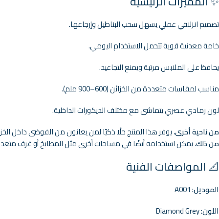
✨ المميزات الرئيسية
تصميم انزلاقي عملي يسهل سحب البناطيل وإرجاعها.
خامة معدنية قوية تتحمل الاستخدام اليومي.
يحافظ على الملابس مرتبة ويمنع التجاعيد.
مناسب لمقاسات متعددة من الخزائن (600–900 ملم).
لون رمادي عصري يتماشى مع مختلف الديكورات الداخلية.
من ناحية أخرى
، يوفر هذا المنتج حلًا ذكيًا لمن يعانون من الفوضى داخل الخزا
من ذلك
، يمكن استخدامه أيضًا في مساحات أخرى مثل المطابخ أو غرف متعد
📐 المواصفات الفنية
الموديل:
A001
اللون:
Diamond Grey