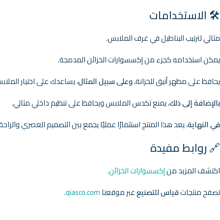
🛠️ الاستخدامات
مثالي لترتيب البناطيل في غرف الملابس.
يمكن استخدامه كجزء من إكسسوارات الخزائن المدمجة.
يحافظ على مظهر أنيق للخزانة،
وعلى سبيل المثال
، يساعدك على اختيار الملاب
بالإضافة إلى ذلك
، يمنع تكدس الملابس ويحافظ على تنظيم داخلي مثالي.
في النهاية
، يعد هذا المنتج استثمارًا عمليًا يجمع بين التصميم العصري والراحة 
🔗 روابط مفيدة
اكتشف المزيد من
إكسسوارات الخزائن
.
تصفح منتجات
قياس للتصنيع
عبر موقعنا
qiasco.com
.