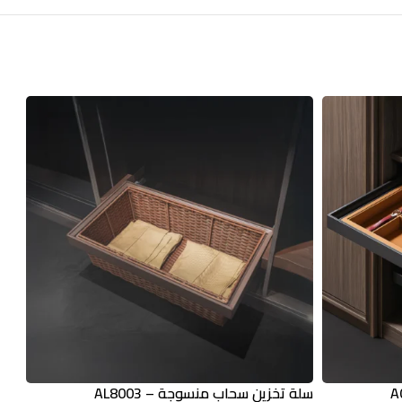
سلة تخزين سحاب منسوجة – AL8003
سلة 