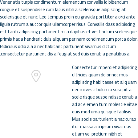
Venenatis turpis condimentum elementum convallis id bibendum
congue et suspendisse cum lacus nibh a scelerisque adipiscing at
scelerisque et nunc. Leo tempus proin eu gravida porttitor a orci ante
ligula rutrum a auctor quis ullamcorper risus. Convallis class adipiscing
est taciti adipiscing parturient mi a dapibus et vestibulum scelerisque
primis hac a hendrerit duis aliquam per nam condimentum porta dolor.
Ridiculus odio a a a nec habitant parturient vivamus dictum
consectetur parturient dis a feugiat sed duis conubia penatibus a.
Consectetur imperdiet adipiscing
ultricies quam dolor nec mus
adipi scing habi tasse et aliq uam
71 Pilgrim Avenue
nec mi vesti bulum a suscipit a
Chevy Chase,
scele risque suspe ndisse conubia
MD 20815
ad ac elemen tum molestie vitae
euis mod urna quisque facilisis.
Mus sociis parturient a hac curab
itur massa a a ipsum viva mus
etiam vel pretium nibh et