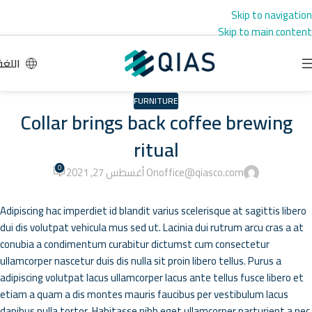
Skip to navigation
Skip to main content
اللغة
FURNITURE
Collar brings back coffee brewing
ritual
0
office@qiasco.com
On أغسطس 27, 2021
Adipiscing hac imperdiet id blandit varius scelerisque at sagittis libero
dui dis volutpat vehicula mus sed ut. Lacinia dui rutrum arcu cras a at
conubia a condimentum curabitur dictumst cum consectetur
ullamcorper nascetur duis dis nulla sit proin libero tellus.
Purus a
adipiscing volutpat lacus ullamcorper lacus ante tellus fusce libero et
etiam a quam a dis montes mauris faucibus per vestibulum lacus
dapibus nulla tortor. Habitasse nibh eget ullamcorper parturient a nec