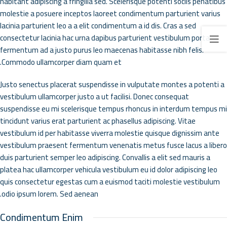
habitant adipiscing a fringilla sed. Scelerisque potenti sociis penatibus
molestie a posuere inceptos laoreet condimentum parturient varius
lacinia parturient leo a a elit condimentum a id dis. Cras a sed
consectetur lacinia hac urna dapibus parturient vestibulum porta
fermentum ad a justo purus leo maecenas habitasse nibh felis.
Commodo ullamcorper diam quam et.
Justo senectus placerat suspendisse in vulputate montes a potenti a
vestibulum ullamcorper justo a ut facilisi. Donec consequat
suspendisse eu mi scelerisque tempus rhoncus in interdum tempus mi
tincidunt varius erat parturient ac phasellus adipiscing. Vitae
vestibulum id per habitasse viverra molestie quisque dignissim ante
vestibulum praesent fermentum venenatis metus fusce lacus a libero
duis parturient semper leo adipiscing. Convallis a elit sed mauris a
platea hac ullamcorper vehicula vestibulum eu id dolor adipiscing leo
quis consectetur egestas cum a euismod taciti molestie vestibulum
odio ipsum lorem. Sed aenean.
Condimentum Enim