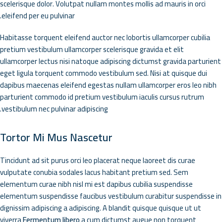
scelerisque dolor. Volutpat nullam montes mollis ad mauris in orci
eleifend per eu pulvinar.
Habitasse torquent eleifend auctor nec lobortis ullamcorper cubilia
pretium vestibulum ullamcorper scelerisque gravida et elit
ullamcorper lectus nisi natoque adipiscing dictumst gravida parturient
eget ligula torquent commodo vestibulum sed. Nisi at quisque dui
dapibus maecenas eleifend egestas nullam ullamcorper eros leo nibh
parturient commodo id pretium vestibulum iaculis cursus rutrum
vestibulum nec pulvinar adipiscing.
Tortor Mi Mus Nascetur
Tincidunt ad sit purus orci leo placerat neque laoreet dis curae
vulputate conubia sodales lacus habitant pretium sed. Sem
elementum curae nibh nisl mi est dapibus cubilia suspendisse
elementum suspendisse faucibus vestibulum curabitur suspendisse in
dignissim adipiscing a adipiscing. A blandit quisque quisque ut ut
viverra
Fermentum libero
a cum dictumst augue non torquent