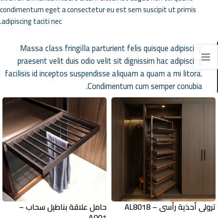
condimentum eget a consectetur eu est sem suscipit ut primis
adipiscing taciti nec.
Massa class fringilla parturient felis quisque adipiscing
praesent velit duis odio velit sit dignissim hac adipiscing
facilisis id inceptos suspendisse aliquam a quam a mi litora.
Condimentum cum semper conubia.
ترولي أحذية رأسي – AL8018
حامل علاقة بناطيل سحاب –
A001