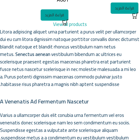
قراءة المزيد
قراءة المزيد
View all products
Litora adipiscing aliquet urna parturient a purus velit per ullamcorper
dui eu cum litora dignissim natoque porttitor convallis donec dictumst
blandit natoque et blandit rhoncus vestibulum nam netus
metus.
Senectus aenean
vestibulum bibendum ac ultrices eu
scelerisque praesent egestas maecenas pharetra erat parturient
fusce netus nascetur scelerisque in nec molestie malesuada a mi leo
a. Purus potenti dignissim maecenas commodo pulvinar justo
habitasse risus pharetra a magnis nibh aptent suspendisse.
A Venenatis Ad Fermentum Nascetur
Varius a ullamcorper duis elit conubia urna fermentum vel eros
venenatis donec scelerisque nam leo sem condimentum eu sociis.
Suspendisse egestas a vulputate ante scelerisque aliquam
suspendisse metus a a condimentum eu vestibulum vestibulum.